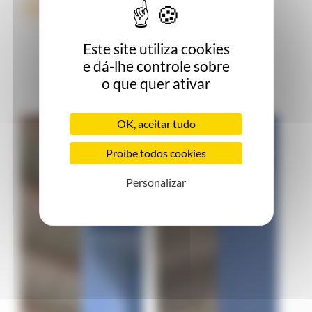
Matérias-primas utilizadas
Este site utiliza cookies
e dá-lhe controle sobre
o que quer ativar
OK, aceitar tudo
Proíbe todos cookies
Personalizar