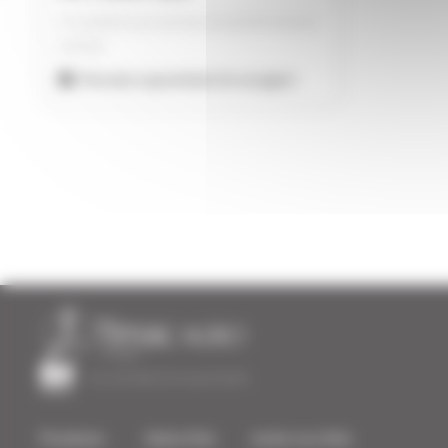
O conforto ao serviço da performance
animal
Elevada capacidade de secagem
Uma atividade do Groupe Roullier
Produtos
Sobre Nós
Junte-se a Nós